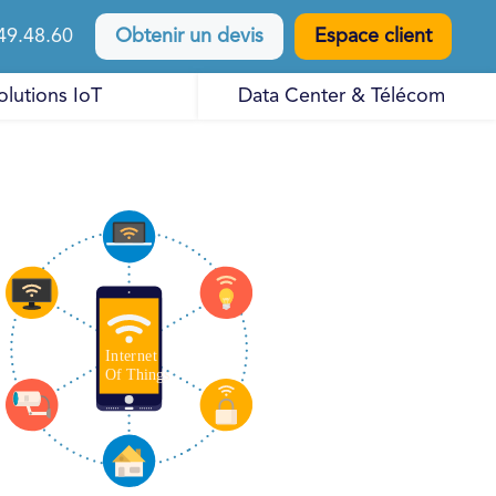
49.48.60
Obtenir un devis
Espace client
olutions IoT
Data Center & Télécom