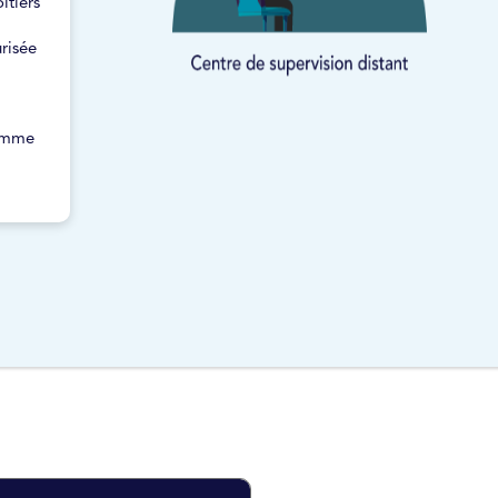
itiers
risée
comme