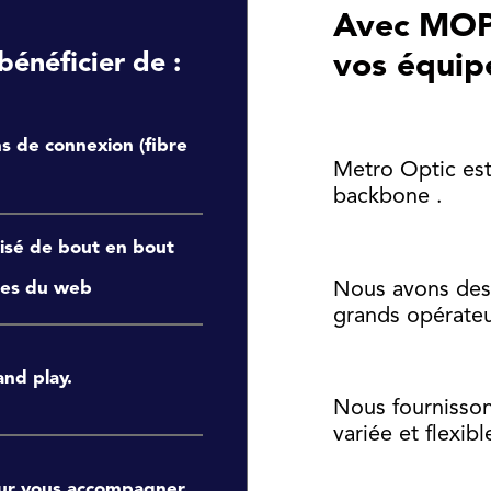
Avec MOPI
bénéficier de :
vos équip
s de connexion (fibre
Metro Optic est
backbone .
isé de bout en bout
ues du web
Nous avons des 
grands opérate
nd play.
Nous fournisson
variée et flexib
ur vous accompagner.