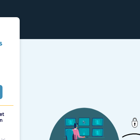
s
et
on