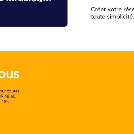
Créer votre rése
toute simplicité
ous
our toutes
49.48.60
à 18h