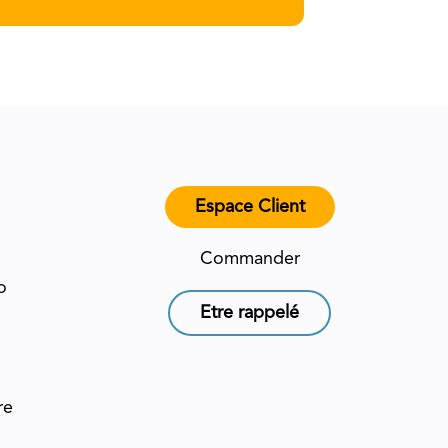
Espace Client
Commander
o
Etre rappelé
re